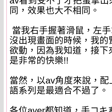
av看到受不了才把蛋拿
同，效果也大不相同。
當我右手握著滑鼠，左手
沒出現畫面的時候，我的
欲動，因為我知道，接下
是非常的快樂!!
當然，以av角度來說，
語系列是最適合不過了。
各位aver都知道，手コ