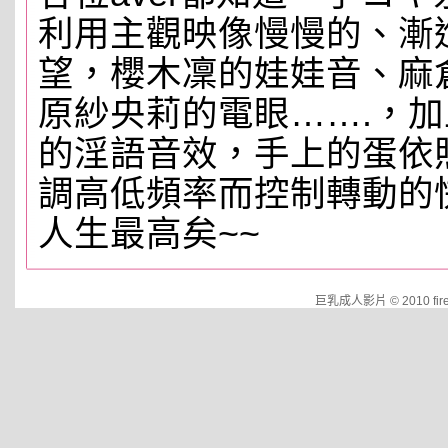
利用主觀映像慢慢的、漸
望，櫻木凜的娃娃音、麻
原紗央莉的電眼…….，
的淫語音效，手上的蛋依
調高低頻率而控制轉動的
人生最高矣~~
巨乳成人影片 © 2010 fire.e4